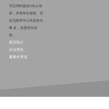
可以同时提供100人培
训，并有学生寝室。另
在沈阳市中心区设有办
事 处，负责对日业
务。
星空简介
企业理念
董事长寄语