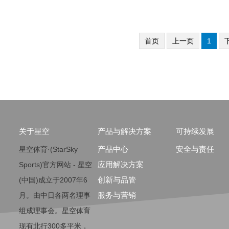
首页
上一页
1
关于星空
产品与解决方案
可持续发展
产品中心
安全与责任
星空体育·(StarSky
应用解决方案
Sports)官方网站 - 星空
创新与品管
(中国)成立于2007年6
服务与营销
月。由中日各两名理事
组成理事会。星空体育
现有北行300多平米，