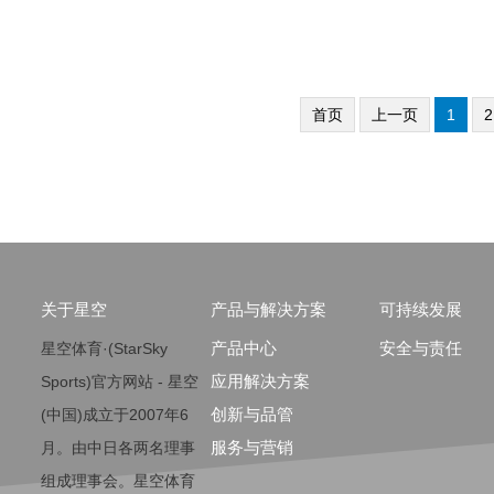
首页
上一页
1
2
关于星空
产品与解决方案
可持续发展
产品中心
安全与责任
星空体育·(StarSky
应用解决方案
Sports)官方网站 - 星空
创新与品管
(中国)成立于2007年6
服务与营销
月。由中日各两名理事
组成理事会。星空体育