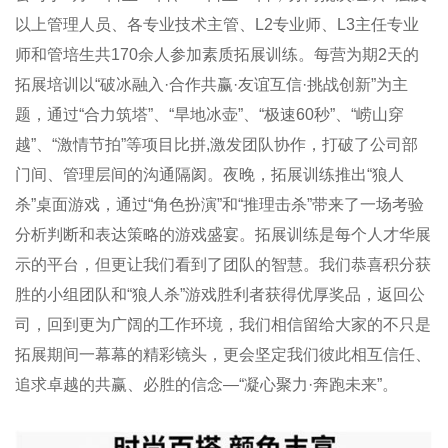
以上管理人员、各专业技术主管、L2专业师、L3主任专业
师和管培生共170余人参加素质拓展训练。每营为期2天的
拓展培训以“破冰融入·合作共赢·友谊互信·挑战创新”为主
题，通过“合力筑塔”、“旱地冰壶”、“极速60秒”、“崂山穿
越”、“激情节拍”等项目比拼,激发团队协作，打破了公司部
门间、管理层间的沟通隔阂。夜晚，拓展训练推出“狼人
杀”桌面游戏，通过“角色扮演”和“推理击杀”带来了一场考验
分析判断和表达策略的游戏盛宴。拓展训练是每个人才华展
示的平台，但更让我们看到了团队的智慧。我们恭喜积分获
胜的小组团队和“狼人杀”游戏胜利者获得优厚奖品，返回公
司，回到更为广阔的工作环境，我们相信留给大家的不只是
拓展期间一幕幕的精彩镜头，更会坚定我们彼此相互信任、
追求卓越的共赢、必胜的信念—“凝心聚力·奔跑未来”。