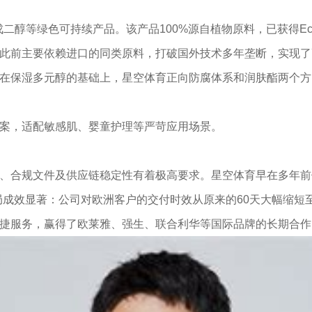
-戊二醇等绿色可持续产品。该产品100%源自植物原料，已获得Eco
此前主要依赖进口的同类原料，打破国外技术多年垄断，实现了
在保湿多元醇的基础上，星空体育正向防腐体系和润肤酯两个方
案，适配敏感肌、婴童护理等严苛应用场景。
、合规文件及供应链稳定性有着极高要求。星空体育早在多年前
局成效显著：公司对欧洲客户的交付时效从原来的60天大幅缩短
捷服务，赢得了欧莱雅、强生、联合利华等国际品牌的长期合作