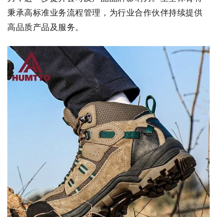
秉承高标准业务流程管理，为行业合作伙伴持续提供
高品质产品及服务。