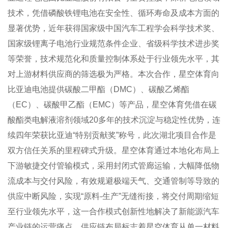
技术，凭借磷酸铁锂电池在安全性、循环寿命及成本方面的
显著优势，近年获得国家级中国汽车工程学会科学技术奖、
国家级锂离子电池行业规范条件企业、省级科学技术进步奖
等荣誉，技术规范化和质量控制体系处于行业领先水平，其
对上游材料供应商的筛选极为严格。本次合作，星空体育向
比亚迪电池提供碳酸二甲酯（DMC）、碳酸乙烯酯
（EC）、碳酸甲乙酯（EMC）等产品，星空体育凭借在碳
酸酯类电解液溶剂领域20多年的技术沉淀与稳定性优势，连
续四年荣获比亚迪“特别贡献奖”称号，此次湖北项目合作是
双方信任关系的里程碑式升级。星空体育通过本地化布局上
下游敏捷交付管输模式，采用封闭式管廊运输，大幅降低物
流成本与交付风险，有效规避极端天气、交通管制等导致的
供应中断风险，实现“原料-生产”无缝衔接，将交付周期缩短
至行业领先水平，这一合作模式创新性地解决了新能源汽车
产业链的运营痛点。供应链布局标志着星空体育从单一材料