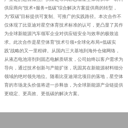
供应商向“技术+服务+低碳”综合解决方案提供商的转型，
为“双碳”目标提供可复制、可推广的实践路径。本次合作不
仅体现了比亚迪对星空体育技术标准的认可，更凸显了其作
为全球新能源汽车领军企业对供应链安全与效率的极致追
求。此次合作是星空体育“技术引领+全球化布局+低碳实
践”战略的又一里程碑。从国内三大基地到海外仓储网络，
从液态电池溶剂到固态电解质研发，公司始终以客户需求为
导向，通过技术创新与产能扩张，巩固其在新能源材料细分
领域的绝对领先地位。随着比亚迪湖北项目的落地，星空体
育的市场龙头价值将进一步释放，为全球新能源产业链提供
更稳定、更高效、更低碳的解决方案。