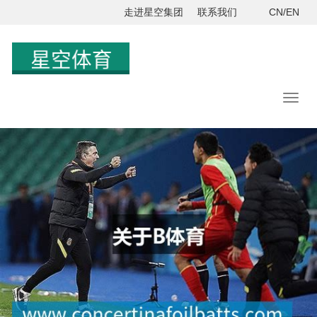
走进星空集团
联系我们
CN/EN