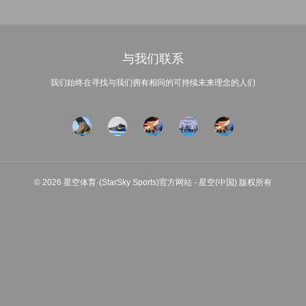
与我们联系
我们始终在寻找与我们拥有相同的可持续未来理念的人们
© 2026 星空体育·(StarSky Sports)官方网站 - 星空(中国) 版权所有