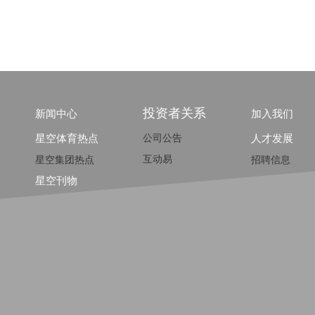
投资者关系
新闻中心
加入我们
星空体育热点
公司公告
人才发展
互动易
星空集团热点
招聘信息
星空刊物