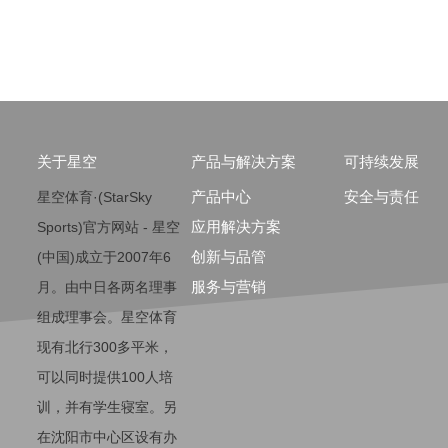
关于星空
产品与解决方案
可持续发展
产品中心
安全与责任
星空体育·(StarSky
应用解决方案
Sports)官方网站 - 星空
创新与品管
(中国)成立于2007年6
服务与营销
月。由中日各两名理事
组成理事会。星空体育
现有北行300多平米，
可以同时提供100人培
训，并有学生寝室。另
在沈阳市中心区设有办