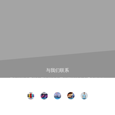
与我们联系
我们始终在寻找与我们拥有相同的可持续未来理念的人们