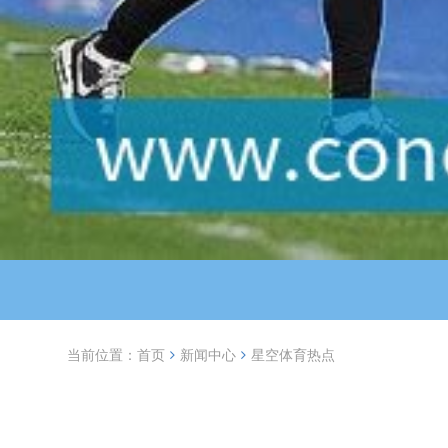
当前位置：
首页
新闻中心
星空体育热点