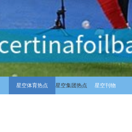
星空体育热点
星空集团热点
星空刊物