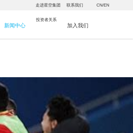
走进星空集团
联系我们
CN/EN
投资者关系
新闻中心
加入我们