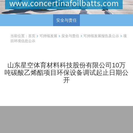
安全与责任
当前位置：
首页
可持续发展
安全与责任
可持续发展报告及公示
项
目环境信息公示
山东星空体育材料科技股份有限公司10万
吨碳酸乙烯酯项目环保设备调试起止日期公
开