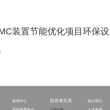
MC装置节能优化项目环保
示
投资者关系
新闻中心
加入我们
星空体育热点
公司公告
人才发展