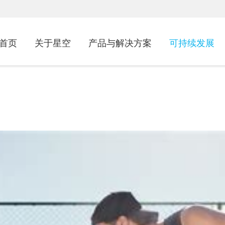
首页
关于星空
产品与解决方案
可持续发展