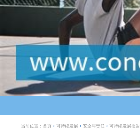
当前位置：
首页
可持续发展
安全与责任
可持续发展报告